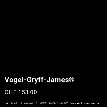
Vogel-Gryff-James®
Normaler
CHF 153.00
Preis
Inkl. MwSt.| Lieferzeit: A:1-5WT | D/CH:2-10 WT | Versandkosten werden