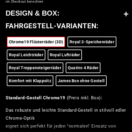
im Checkout berechnet
DESIGN & BOX:
DESIGN & BOX:
FAHRGESTELL-VARIANTEN:
Vogel Gryff, Wilde Maa und Leu - die tanzenden
Schildhalter der drei Ehrengesellschaften des
Kleinbasels. Ein traditionelles Fest mit Umzug findet
Chrome19 Flüsterräder (3D)
Royal 3-Speichenräder
jedes Jahr im Januar statt.
Royal Leichträder
Royal Lufträder
ist das Herzstück von James
Royal Treppensteigerräder
Quattro 4 Räder
Material: Gewebeplane, reiss- & wasserfest,
extrem
Komfort mit Klappsitz
James Box ohne Gestell
robust und langlebig
6c Photo-Digitaldruck, UV-beständig, ab- und
auswaschbar
Standard-Gestell Chrome19
(Preis inkl. Box)
:
praktische kubische Form mit stabilem Innengestänge
Das robuste und leichte Standard-Gestell in stilvoll edler
und starkem Rippenboden
Chrome-Optik
38x21x56cm (BxTxH) / 45lt. Volumen, flach faltbar
eignet sich perfekt für jeden "normalen" Einsatz von
1 Innen- und 1 Aussentasche mit Flappe und Klett